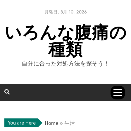
Skip
to
月曜日, 8月 10, 2026
content
いろんな腹痛の
種類
自分に合った対処方法を探そう！
You are Here
Home
生活