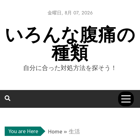
Skip
to
金曜日, 8月 07, 2026
content
いろんな腹痛の
種類
自分に合った対処方法を探そう！
You are Here
Home
生活